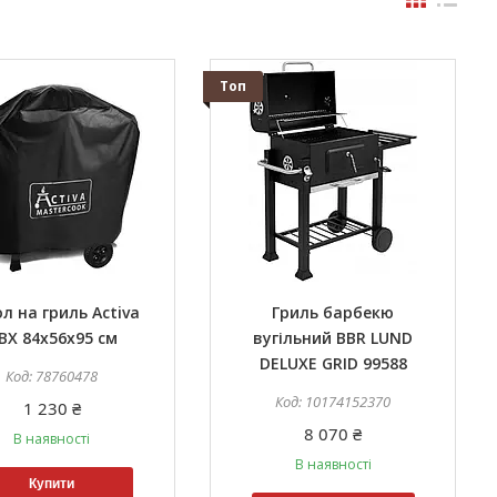
Топ
л на гриль Activa
Гриль барбекю
ВХ 84x56x95 см
вугільний BBR LUND
DELUXE GRID 99588
78760478
10174152370
1 230 ₴
8 070 ₴
В наявності
В наявності
Купити