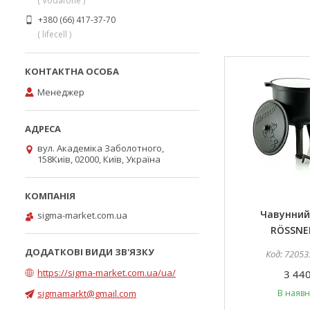
( Vodafone )
+380 (66) 417-37-70
( lifecell )
Менеджер
вул. Академіка Заболотного,
158Київ, 02000, Київ, Україна
Чавунний
sigma-market.com.ua
RÖSSNER
72053
https://sigma-market.com.ua/ua/
3 440
sigmamarkt@gmail.com
В наявн