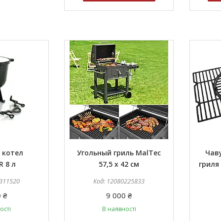
 котел
Угольный гриль MalTec
Чав
 8 л
57,5 x 42 см
гриля
311520
12080225833
 ₴
9 000 ₴
ості
В наявності