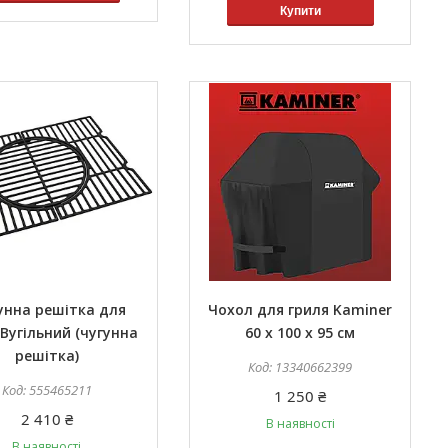
Купити
унна решітка для
Чохол для гриля Kaminer
 Вугільний (чугунна
60 x 100 x 95 см
решітка)
13340662399
555465211
1 250 ₴
2 410 ₴
В наявності
В наявності