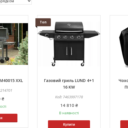
Топ
 М40015 XXL
Газовий гриль LUND 4+1
Чохо
16 KW
П
3214701
7463997178
 ₴
14 810 ₴
ості
В наявності
ти
Купити