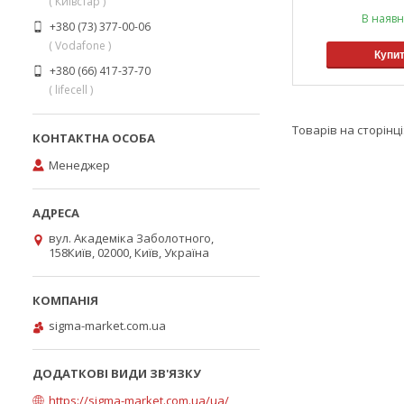
( Київстар )
В наявн
+380 (73) 377-00-06
( Vodafone )
Купи
+380 (66) 417-37-70
( lifecell )
Менеджер
вул. Академіка Заболотного,
158Київ, 02000, Київ, Україна
sigma-market.com.ua
https://sigma-market.com.ua/ua/