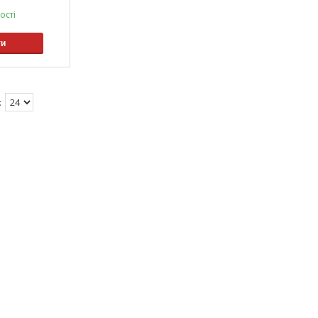
ості
ти