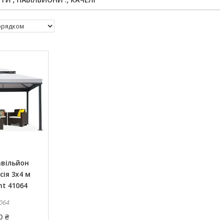
авільйон
сія 3x4 м
nt 41064
064
0 ₴