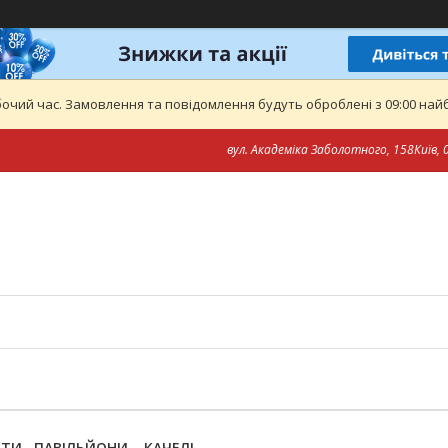
бочий час. Замовлення та повідомлення будуть оброблені з 09:00 найб
вул. Академіка Заболотного, 158Київ, 0
И , ПАВІЛЬЙОНИ ., КАЧЕЛІ