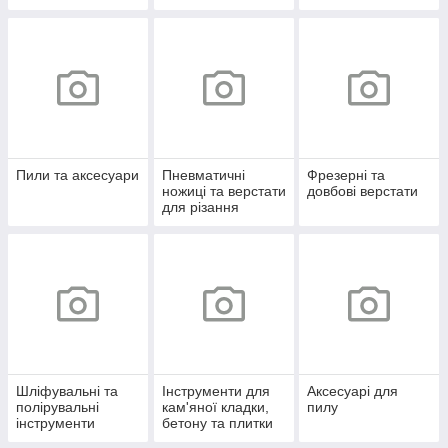
ів
Пили та аксесуари
Пневматичні
Фрезерні та
ножиці та верстати
довбові верстати
для різання
Шліфувальні та
Інструменти для
Аксесуарі для
полірувальні
кам'яної кладки,
пилу
інструменти
бетону та плитки