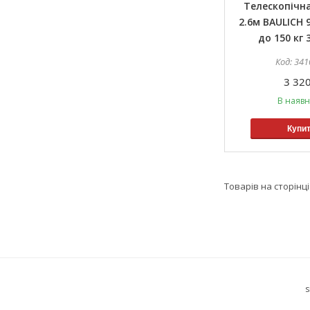
Телескопічн
2.6м BAULICH 
до 150 кг 
341
3 320
В наявн
Купи