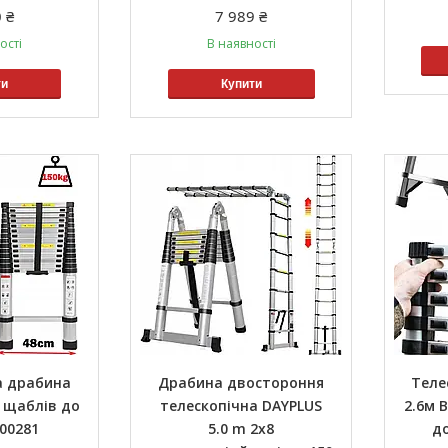
 ₴
7 989 ₴
ості
В наявності
ти
Купити
а драбина
Драбина двостороння
Теле
5 щаблів до
телескопічна DAYPLUS
2.6м 
000281
5.0 m 2x8
до