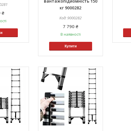
вантажопідйомність 150
0281
кг 9000282
 ₴
9000282
ості
7 790 ₴
ти
В наявності
ua/ua/
Купити