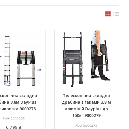
скопічна складна
Телескопічна складна
ина 3,8м DayPlus
драбина з гаками 3,8 м
тиковзка 9000278
алюміній Dayplus до
150кг 9000279
9000278
9000279
6 799 ₴