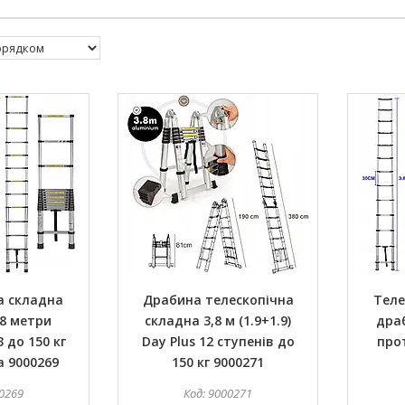
а складна
Драбина телескопічна
Теле
8 метри
складна 3,8 м (1.9+1.9)
драб
3 до 150 кг
Day Plus 12 ступенів до
про
 9000269
150 кг 9000271
0269
9000271