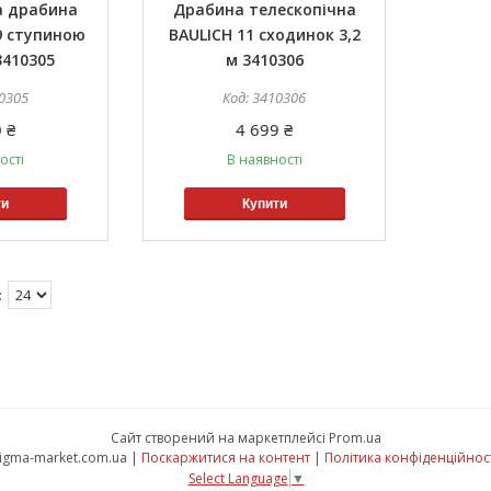
а драбина
Драбина телескопічна
9 ступиною
BAULICH 11 сходинок 3,2
3410305
м 3410306
0305
3410306
 ₴
4 699 ₴
ості
В наявності
ти
Купити
Сайт створений на маркетплейсі
Prom.ua
sigma-market.com.ua |
Поскаржитися на контент
|
Політика конфіденційнос
Select Language
▼