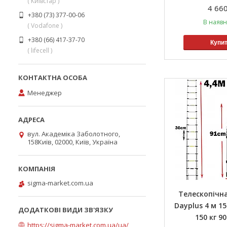
( Київстар )
4 660
+380 (73) 377-00-06
В наявн
( Vodafone )
+380 (66) 417-37-70
Купи
( lifecell )
Менеджер
вул. Академіка Заболотного,
158Київ, 02000, Київ, Україна
sigma-market.com.ua
Телескопічн
Dayplus 4 м 1
150 кг 9
https://sigma-market.com.ua/ua/