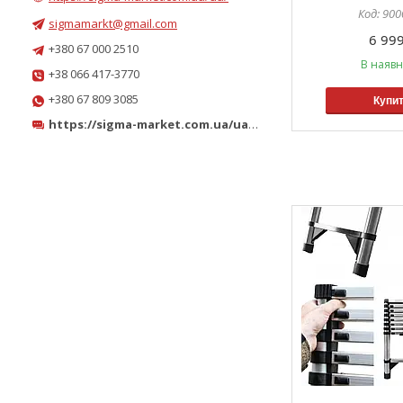
900
sigmamarkt@gmail.com
6 999
+380 67 000 2510
В наявн
+38 066 417-3770
+380 67 809 3085
Купи
https://sigma-market.com.ua/ua/
https://sigma-market.com.