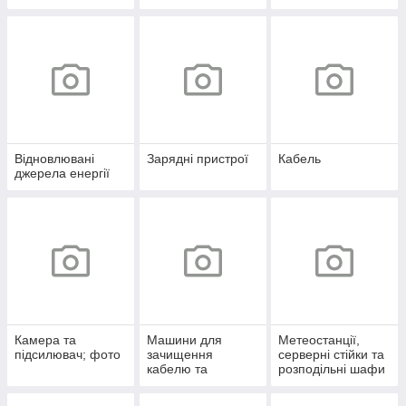
Відновлювані
Зарядні пристрої
Кабель
джерела енергії
Камера та
Машини для
Метеостанції,
підсилювач; фото
зачищення
серверні стійки та
кабелю та
розподільні шафи
кабельні канали