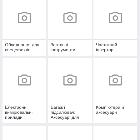
Обладнання для
Загальні
Частотний
спецефектів
інструменти
інвертор
Електронні
Багаж і
Комп'ютери й
вимірювальні
підсилювач;
аксесуари
прилади
Аксесуарі для
подорожень