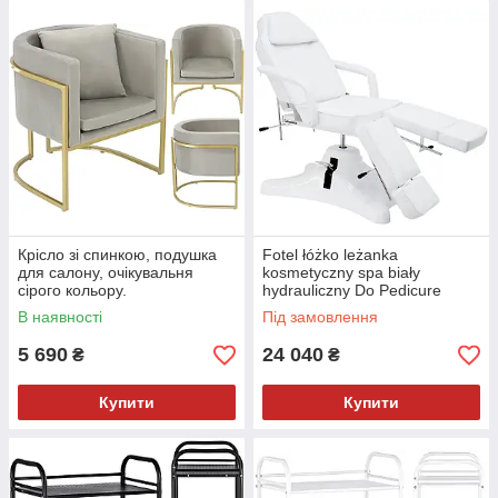
Крісло зі спинкою, подушка
Fotel łóżko leżanka
для салону, очікувальня
kosmetyczny spa biały
сірого кольору.
hydrauliczny Do Pedicure
ALEX
В наявності
Під замовлення
5 690
24 040
₴
₴
Купити
Купити