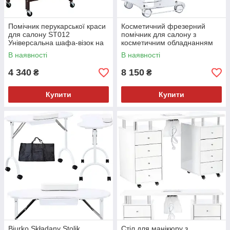
Помічник перукарської краси
Косметичний фрезерний
для салону ST012
помічник для салону з
Універсальна шафа-візок на
косметичним обладнанням
колесах з ящиком
1019 універсальний шафа-
В наявності
В наявності
візок зі столиком
4 340
8 150
₴
₴
Купити
Купити
Biurko Składany Stolik
Стіл для манікюру з