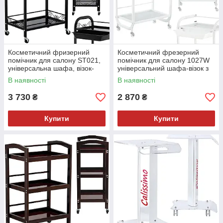
Косметичний фризерний
Косметичний фрезерний
помічник для салону ST021,
помічник для салону 1027W
універсальна шафа, візок-
універсальний шафа-візок з
столик на колесах з трьома
трьома скляними полицями
В наявності
В наявності
полицями
та ящиком
3 730
2 870
₴
₴
Купити
Купити