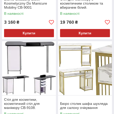
Kosmetyczny Do Manicure
косметичним столиком та
Mobilny CB-9001
вбирачем білий.
В наявності
В наявності
3 160
19 760
₴
₴
Купити
Купити
Стіл для косметики,
косметичний стіл для
Бюро столик шафа шухляда
манікюру CB-9108.
для салону очікування
В наявності
В наявності