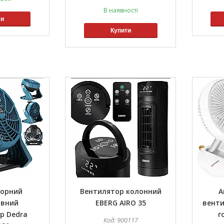
В наявності
ти
Купити
торний
Вентилятор колонний
А
ивний
EBERG AIRO 35
венти
р Dedra
г
900117