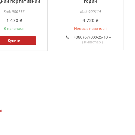
дний портативний
годин
900117
900114
1 470 ₴
4 720 ₴
В наявності
Немає в наявності
+380 (67) 000-25-10
Купити
( Київстар )
ті