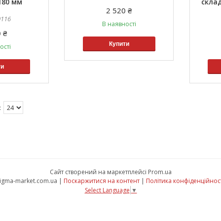
180 мм
скла
2 520 ₴
0116
В наявності
 ₴
Купити
ості
ти
ua/ua/
Сайт створений на маркетплейсі
Prom.ua
sigma-market.com.ua |
Поскаржитися на контент
|
Політика конфіденційнос
Select Language
▼