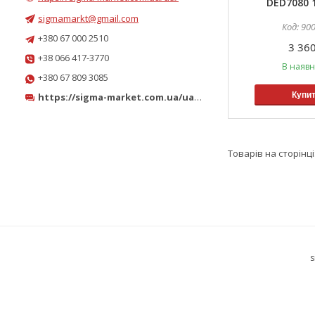
DED7080 
sigmamarkt@gmail.com
90
+380 67 000 2510
3 360
+38 066 417-3770
В наявн
+380 67 809 3085
Купи
https://sigma-market.com.ua/ua/
https://sigma-market.com.