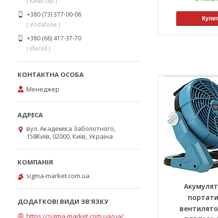
( Київстар )
+380 (73) 377-00-06
Купи
( Vodafone )
+380 (66) 417-37-70
( lifecell )
Менеджер
вул. Академіка Заболотного,
158Київ, 02000, Київ, Україна
sigma-market.com.ua
Акумуля
портат
вентилято
https://sigma-market.com.ua/ua/