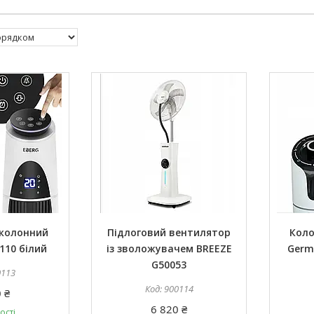
 колонний
Підлоговий вентилятор
Коло
110 білий
із зволожувачем BREEZE
Germ
G50053
0113
900114
 ₴
6 820 ₴
ості