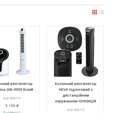
нний вентилятор
Колонний вентилятор
ina GW-0059 білий
HEVA підлоговий з
дистанційним
900115
керуванням ІОНІЗАЦІЯ
3 150 ₴
900115
В наявності