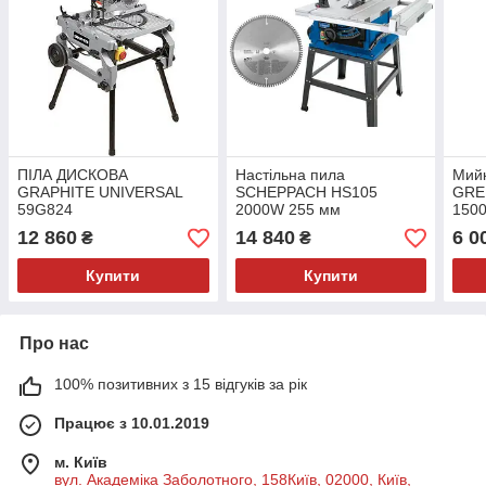
ПІЛА ДИСКОВА
Настільна пила
Мийк
GRAPHITE UNIVERSAL
SCHEPPACH HS105
GRE
59G824
2000W 255 мм
150
12 860
14 840
6 0
₴
₴
Купити
Купити
Про нас
100% позитивних з 15 відгуків за рік
Працює з 10.01.2019
м. Київ
вул. Академіка Заболотного, 158Київ, 02000, Київ,