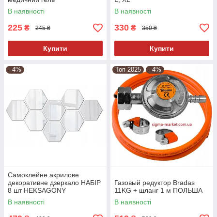
В наявності
В наявності
225
330
₴
₴
245 ₴
350 ₴
Купити
Купити
–4%
Топ 2025
–4%
Самоклейне акрилове
декоративне дзеркало НАБІР
Газовый редуктор Bradas
8 шт HEKSAGONY
11KG + шланг 1 м ПОЛЬША
В наявності
В наявності