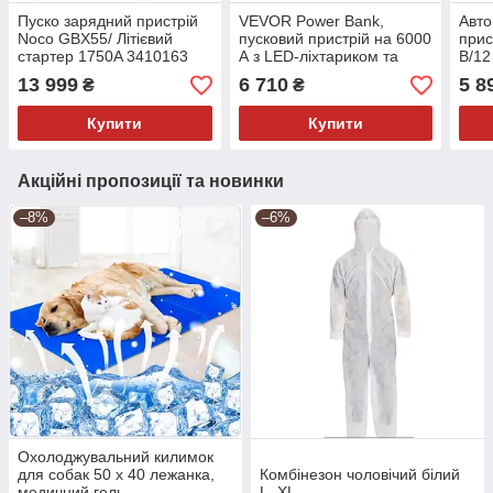
Пуско зарядний пристрій
VEVOR Power Bank,
Авто
Noco GBX55/ Літієвий
пусковий пристрій на 6000
прис
стартер 1750A 3410163
А з LED-ліхтариком та
В/12
кабелем для дизельних/
інте
13 999
6 710
5 8
₴
₴
бензинових двигунів
прис
об'ємом до 10 л,
кисл
Купити
Купити
Акційні пропозиції та новинки
–8%
–6%
Охолоджувальний килимок
для собак 50 х 40 лежанка,
Комбінезон чоловічий білий
медичний гель
L, XL