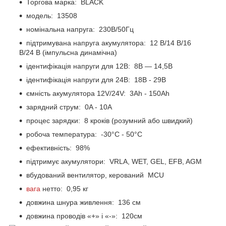
Торгова марка: BLACK
модель: 13508
номінальна напруга: 230В/50Гц
підтримувана напруга акумулятора: 12 В/14 В/16
В/24 В (імпульсна динамічна)
ідентифікація напруги для 12В: 8В — 14,5В
ідентифікація напруги для 24В: 18В - 29В
ємність акумулятора 12V/24V: 3Ah - 150Ah
зарядний струм: 0A - 10A
процес зарядки: 8 кроків (розумний або швидкий)
робоча температура: -30°C - 50°C
ефективність: 98%
підтримує акумулятори: VRLA, WET, GEL, EFB, AGM
вбудований вентилятор, керований MCU
вага
нетто: 0,95 кг
довжина шнура живлення: 136 см
довжина проводів «+» і «-»: 120см