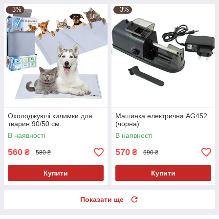
–3%
–3%
Охолоджуючі килимки для
Машинка електрична AG452
тварин 90/50 см.
(чорна)
В наявності
В наявності
560
570
₴
₴
580 ₴
590 ₴
Купити
Купити
Показати ще