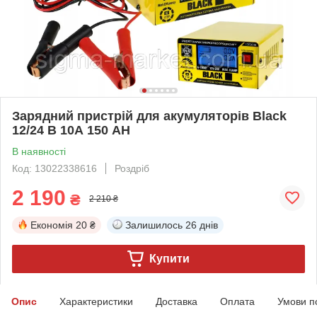
Зарядний пристрій для акумуляторів Black
12/24 В 10А 150 AH
В наявності
Код: 13022338616
Роздріб
2 190
₴
2 210 ₴
Економія
20 ₴
Залишилось
26 днів
Купити
Опис
Характеристики
Доставка
Оплата
Умови п