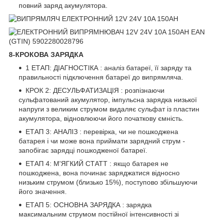
повний заряд акумулятора.
8-КРОКОВА ЗАРЯДКА
1 ЕТАП: ДІАГНОСТІКА : аналіз батареї, її заряду та
правильності підключення батареї до випрямляча.
КРОК 2: ДЕСУЛЬФАТИЗАЦІЯ : розпізнаючи
сульфатований акумулятор, імпульсна зарядка низької
напруги з великим струмом видаляє сульфат із пластин
акумулятора, відновлюючи його початкову ємність.
ЕТАП 3: АНАЛІЗ : перевірка, чи не пошкоджена
батарея і чи може вона приймати зарядний струм -
запобігає зарядці пошкодженої батареї.
ЕТАП 4: М'ЯГКИЙ СТАТТ : якщо батарея не
пошкоджена, вона починає заряджатися відносно
низьким струмом (близько 15%), поступово збільшуючи
його значення.
ЕТАП 5: ОСНОВНА ЗАРЯДКА : зарядка
максимальним струмом постійної інтенсивності зі