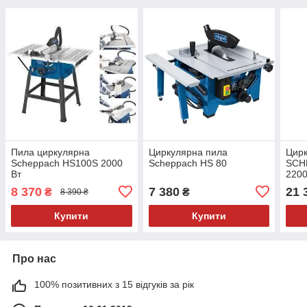
Пила циркулярна
Циркулярна пила
Цирк
Scheppach HS100S 2000
Scheppach HS 80
SCH
Вт
220
8 370
7 380
21 
₴
₴
8 390 ₴
Купити
Купити
Про нас
100% позитивних з 15 відгуків за рік