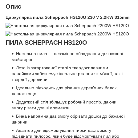
Опис
Циркулярна пила Scheppach HS120O 230 V 2.2KW 315mm
ПИЛА SCHEPPACH HS120O
Настільна пила — незамінне обладнання для кожної
майстерні.
Лезо із загартованої сталі з твердосплавними
напайками забезпечує ідеальне різання як м'якої, так і
твердої деревини.
Ідеально підходить для різання дерев'яних балок,
дощок тощо.
Додатковий стіл збільшує робочий простір, даючи
змогу різати довші елементи.
Бічна напрямна дає змогу обрізати дошки до бажаної
ширини.
Адаптер для відсмоктування тирси дасть змогу
під'єднати пилосос, який буде відсмоктувати пил або